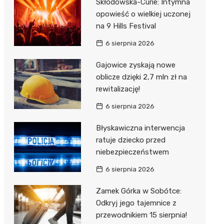
Skłodowska-Curie: Intymna
opowieść o wielkiej uczonej
na 9 Hills Festival
6 sierpnia 2026
Gajowice zyskają nowe
oblicze dzięki 2,7 mln zł na
rewitalizację!
6 sierpnia 2026
Błyskawiczna interwencja
ratuje dziecko przed
niebezpieczeństwem
6 sierpnia 2026
Zamek Górka w Sobótce:
Odkryj jego tajemnice z
przewodnikiem 15 sierpnia!