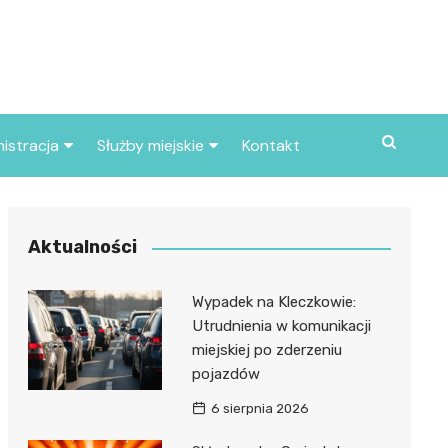
istracja
Służby miejskie
Kontakt
ortowe
Straż pożarna
S
Policja
Aktualności
d skarbowy
Straż miejska
Wypadek na Kleczkowie:
d miasta
Utrudnienia w komunikacji
miejskiej po zderzeniu
pojazdów
6 sierpnia 2026