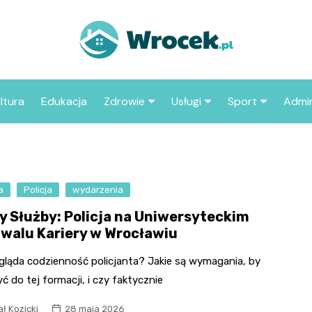
ltura
Edukacja
Zdrowie
Usługi
Sport
Admin
sze miejsca
Szpital
Wesele
Aktualności sp
ZUS
Sklep medyczny
Klub
Klub piłkarski
MOP
aczyć we
a
Policja
wydarzenia
Apteka
Taxi
Pozostałe kluby
Urzą
sportowe
sy Służby: Policja na Uniwersyteckim
Stacja paliw
Urzą
iwalu Kariery w Wrocławiu
Księgarnia
gląda codzienność policjanta? Jakie są wymagania, by
Restauracja
ć do tej formacji, i czy faktycznie
Adwokat
ł Kozicki
28 maja 2026