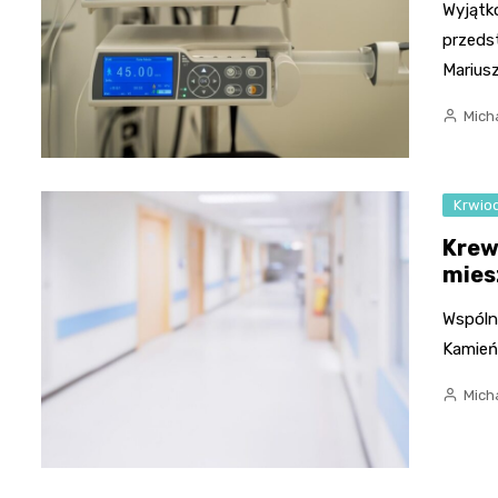
Wyjątk
przeds
Marius
Micha
Krwio
Krew
mies
Wspólne
Kamień
Micha