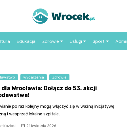
ltura
Edukacja
Zdrowie
Usługi
Sport
Admin
sze miejsca
Szpital
Wesele
Aktualności sp
ZUS
Sklep medyczny
Klub
Klub piłkarski
MOP
aczyć we
dawstwo
wydarzenia
Apteka
Zdrowie
Taxi
Pozostałe kluby
Urzą
sportowe
 dla Wrocławia: Dołącz do 53. akcji
Stacja paliw
Urzą
odawstwa!
Księgarnia
wianie po raz kolejny mogą włączyć się w ważną inicjatywę
Restauracja
ną i wesprzeć lokalne szpitale,
Adwokat
ł Kozicki
21 kwietnia 2026