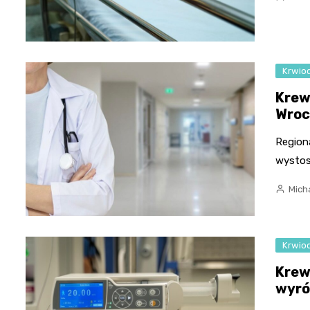
Krwio
Krew 
Wroc
Region
wystos
Micha
Krwio
Krew
wyró