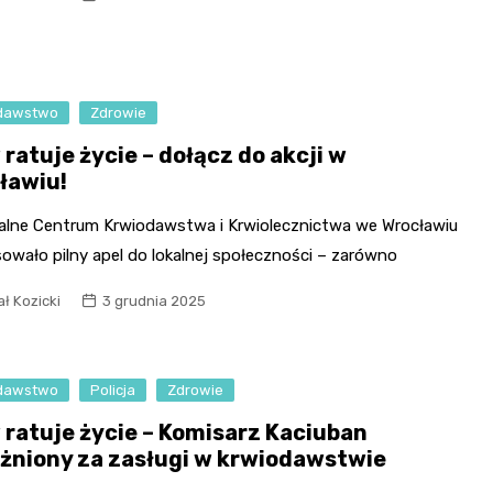
Fryzjer
Kino
dawstwo
Zdrowie
Poczta
ratuje życie – dołącz do akcji w
ławiu!
alne Centrum Krwiodawstwa i Krwiolecznictwa we Wrocławiu
owało pilny apel do lokalnej społeczności – zarówno
ł Kozicki
3 grudnia 2025
dawstwo
Policja
Zdrowie
 ratuje życie – Komisarz Kaciuban
żniony za zasługi w krwiodawstwie