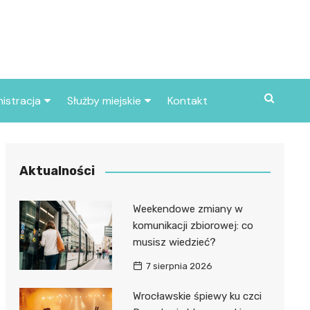
istracja
Służby miejskie
Kontakt
ortowe
Straż pożarna
S
Policja
Aktualności
d skarbowy
Straż miejska
Weekendowe zmiany w
d miasta
komunikacji zbiorowej: co
musisz wiedzieć?
7 sierpnia 2026
Wrocławskie śpiewy ku czci