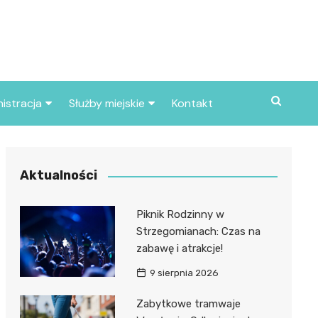
istracja
Służby miejskie
Kontakt
ortowe
Straż pożarna
S
Policja
Aktualności
d skarbowy
Straż miejska
Piknik Rodzinny w
d miasta
Strzegomianach: Czas na
zabawę i atrakcje!
9 sierpnia 2026
Zabytkowe tramwaje