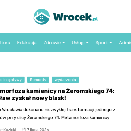
ltura
Edukacja
Zdrowie
Usługi
Sport
Admin
sze miejsca
Szpital
Wesele
Aktualności sp
ZUS
Sklep medyczny
Klub
Klub piłkarski
MOP
aczyć we
e inicjatywy
Remonty
Apteka
wydarzenia
Taxi
Pozostałe kluby
Urzą
sportowe
morfoza kamienicy na Żeromskiego 74:
Stacja paliw
Urzą
ław zyskał nowy blask!
Księgarnia
u Wrocławia dokonano niezwykłej transformacji jednego z
Restauracja
ów przy ulicy Żeromskiego 74. Metamorfoza kamienicy
Adwokat
ł Kozicki
7 lipca 2026