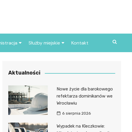
istracja
Służby miejskie
Kontakt
ortowe
Straż pożarna
S
Policja
Aktualności
d skarbowy
Straż miejska
Nowe życie dla barokowego
d miasta
refektarza dominikanów we
Wrocławiu
6 sierpnia 2026
Wypadek na Kleczkowie: