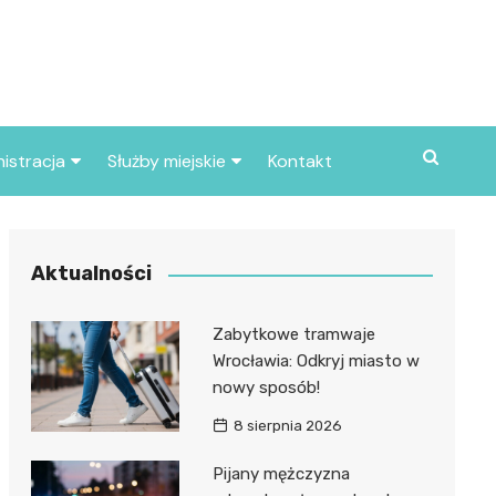
istracja
Służby miejskie
Kontakt
ortowe
Straż pożarna
S
Policja
Aktualności
d skarbowy
Straż miejska
Zabytkowe tramwaje
d miasta
Wrocławia: Odkryj miasto w
nowy sposób!
8 sierpnia 2026
Pijany mężczyzna