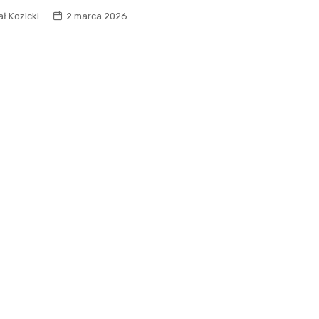
ł Kozicki
2 marca 2026
Fryzjer
Kino
Poczta