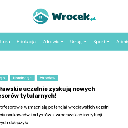
ltura
Edukacja
Zdrowie
Usługi
Sport
Admin
sze miejsca
Szpital
Wesele
Aktualności sp
ZUS
Sklep medyczny
Klub
Klub piłkarski
MOP
aczyć we
cja
Nominacje
Wrocław
Apteka
Taxi
Pozostałe kluby
Urzą
sportowe
ławskie uczelnie zyskują nowych
Stacja paliw
Urzą
esorów tytularnych!
Księgarnia
rofesorowie wzmacniają potencjał wrocławskich uczelni
Restauracja
ęciu naukowców i artystów z wrocławskich instytucji
ych dołączyło
Adwokat