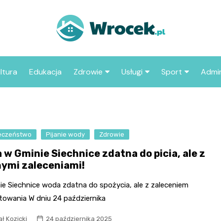
ltura
Edukacja
Zdrowie
Usługi
Sport
Admin
sze miejsca
Szpital
Wesele
Aktualności sp
ZUS
Sklep medyczny
Klub
Klub piłkarski
MOP
aczyć we
eczeństwo
Pijanie wody
Apteka
Zdrowie
Taxi
Pozostałe kluby
Urzą
sportowe
 w Gminie Siechnice zdatna do picia, ale z
Stacja paliw
Urzą
ymi zaleceniami!
Księgarnia
ie Siechnice woda zdatna do spożycia, ale z zaleceniem
Restauracja
towania W dniu 24 października
Adwokat
ł Kozicki
24 października 2025