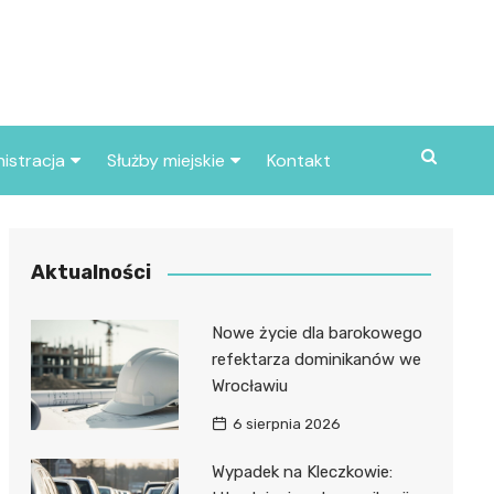
istracja
Służby miejskie
Kontakt
ortowe
Straż pożarna
S
Policja
Aktualności
d skarbowy
Straż miejska
Nowe życie dla barokowego
d miasta
refektarza dominikanów we
Wrocławiu
6 sierpnia 2026
Wypadek na Kleczkowie: