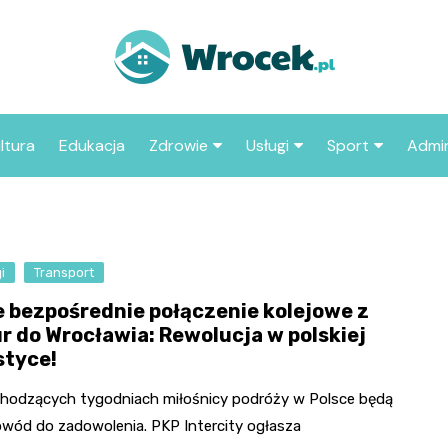
ltura
Edukacja
Zdrowie
Usługi
Sport
Admin
sze miejsca
Szpital
Wesele
Aktualności sp
ZUS
Sklep medyczny
Klub
Klub piłkarski
MOP
aczyć we
i
Transport
Apteka
Taxi
Pozostałe kluby
Urzą
sportowe
 bezpośrednie połączenie kolejowe z
Stacja paliw
Urzą
r do Wrocławia: Rewolucja w polskiej
styce!
Księgarnia
Restauracja
hodzących tygodniach miłośnicy podróży w Polsce będą
powód do zadowolenia. PKP Intercity ogłasza
Adwokat