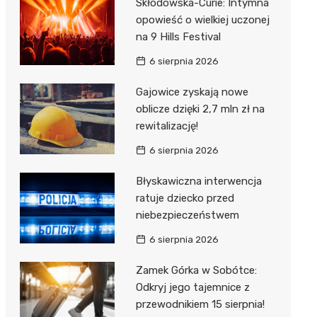
Skłodowska-Curie: Intymna
opowieść o wielkiej uczonej
na 9 Hills Festival
6 sierpnia 2026
Gajowice zyskają nowe
oblicze dzięki 2,7 mln zł na
rewitalizację!
6 sierpnia 2026
Błyskawiczna interwencja
ratuje dziecko przed
niebezpieczeństwem
6 sierpnia 2026
Zamek Górka w Sobótce:
Odkryj jego tajemnice z
przewodnikiem 15 sierpnia!