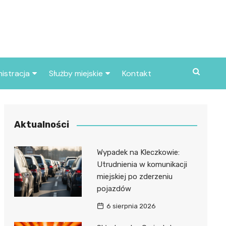
istracja
Służby miejskie
Kontakt
ortowe
Straż pożarna
S
Policja
Aktualności
d skarbowy
Straż miejska
Wypadek na Kleczkowie:
d miasta
Utrudnienia w komunikacji
miejskiej po zderzeniu
pojazdów
6 sierpnia 2026