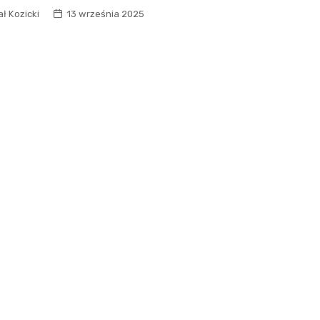
ł Kozicki
13 września 2025
Fryzjer
Kino
Poczta