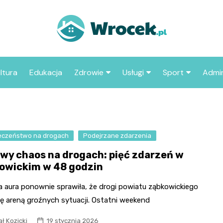
ltura
Edukacja
Zdrowie
Usługi
Sport
Admin
sze miejsca
Szpital
Wesele
Aktualności sp
ZUS
Sklep medyczny
Klub
Klub piłkarski
MOP
aczyć we
eczeństwo na drogach
Apteka
Podejrzane zdarzenia
Taxi
Pozostałe kluby
Urzą
sportowe
wy chaos na drogach: pięć zdarzeń w
Stacja paliw
Urzą
owickim w 48 godzin
Księgarnia
 aura ponownie sprawiła, że drogi powiatu ząbkowickiego
Restauracja
ię areną groźnych sytuacji. Ostatni weekend
Adwokat
ł Kozicki
19 stycznia 2026