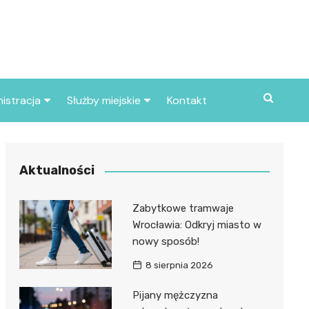
istracja
Służby miejskie
Kontakt
ortowe
Straż pożarna
S
Policja
Aktualności
d skarbowy
Straż miejska
Zabytkowe tramwaje
d miasta
Wrocławia: Odkryj miasto w
nowy sposób!
8 sierpnia 2026
Pijany mężczyzna