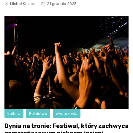
Michał Kozicki
21 grudnia 2025
kultura
Rolnictwo
wydarzenia
Dynia na tronie: Festiwal, który zachwyca
pomarańczowym pięknem jesieni