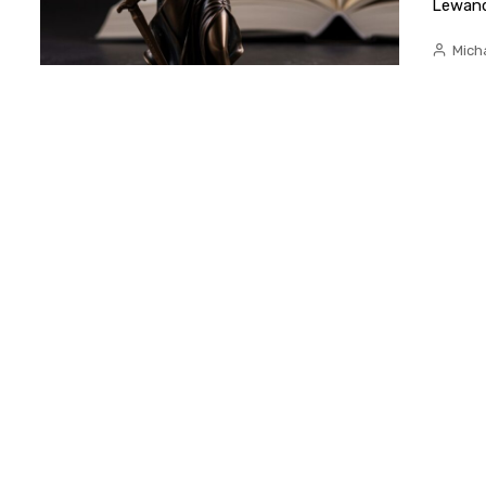
Lewand
Micha