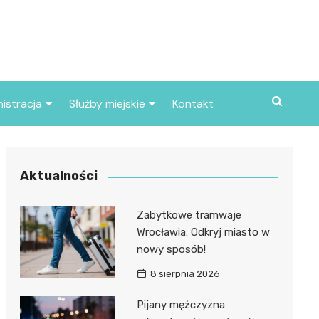
istracja
Służby miejskie
Kontakt
ortowe
Straż pożarna
S
Policja
Aktualności
d skarbowy
Straż miejska
Zabytkowe tramwaje
d miasta
Wrocławia: Odkryj miasto w
nowy sposób!
8 sierpnia 2026
Pijany mężczyzna