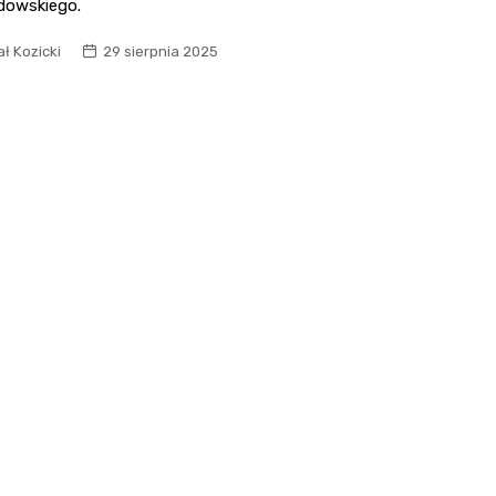
owskiego.
Fryzjer
ł Kozicki
29 sierpnia 2025
Kino
Poczta