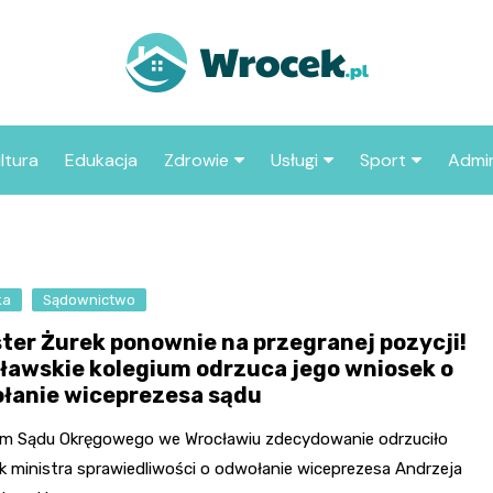
ltura
Edukacja
Zdrowie
Usługi
Sport
Admin
sze miejsca
Szpital
Wesele
Aktualności sp
ZUS
Sklep medyczny
Klub
Klub piłkarski
MOP
aczyć we
ka
Sądownictwo
Apteka
Taxi
Pozostałe kluby
Urzą
sportowe
ster Żurek ponownie na przegranej pozycji!
Stacja paliw
Urzą
ławskie kolegium odrzuca jego wniosek o
łanie wiceprezesa sądu
Księgarnia
Restauracja
um Sądu Okręgowego we Wrocławiu zdecydowanie odrzuciło
k ministra sprawiedliwości o odwołanie wiceprezesa Andrzeja
Adwokat