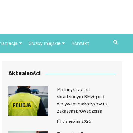
istracja
Służby miejskie
Kontakt
ortowe
Straż pożarna
S
Policja
Aktualności
d skarbowy
Straż miejska
Motocyklista na
d miasta
skradzionym BMW: pod
wpływem narkotyków i z
zakazem prowadzenia
7 sierpnia 2026