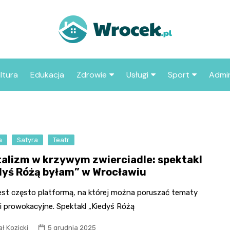
ltura
Edukacja
Zdrowie
Usługi
Sport
Admin
sze miejsca
Szpital
Wesele
Aktualności sp
ZUS
Sklep medyczny
Klub
Klub piłkarski
MOP
aczyć we
a
Satyra
Teatr
Apteka
Taxi
Pozostałe kluby
Urzą
sportowe
talizm w krzywym zwierciadle: spektakl
Stacja paliw
Urzą
dyś Różą byłam” w Wrocławiu
Księgarnia
jest często platformą, na której można poruszać tematy
Restauracja
i prowokacyjne. Spektakl „Kiedyś Różą
Adwokat
ł Kozicki
5 grudnia 2025