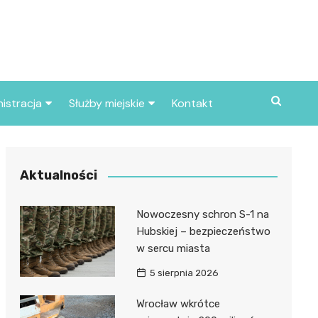
istracja
Służby miejskie
Kontakt
ortowe
Straż pożarna
S
Policja
Aktualności
d skarbowy
Straż miejska
Nowoczesny schron S-1 na
d miasta
Hubskiej – bezpieczeństwo
w sercu miasta
5 sierpnia 2026
Wrocław wkrótce