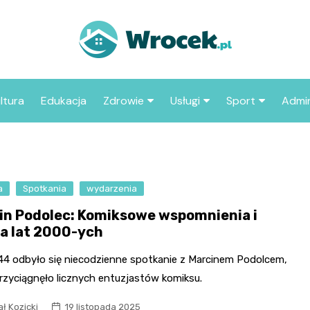
ltura
Edukacja
Zdrowie
Usługi
Sport
Admin
sze miejsca
Szpital
Wesele
Aktualności sp
ZUS
Sklep medyczny
Klub
Klub piłkarski
MOP
aczyć we
a
Spotkania
wydarzenia
Apteka
Taxi
Pozostałe kluby
Urzą
sportowe
in Podolec: Komiksowe wspomnienia i
Stacja paliw
Urzą
a lat 2000-ych
Księgarnia
a 44 odbyło się niecodzienne spotkanie z Marcinem Podolcem,
Restauracja
rzyciągnęło licznych entuzjastów komiksu.
Adwokat
ł Kozicki
19 listopada 2025