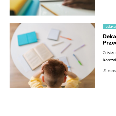
eduka
Deka
Prze
Jubile
Korczak
Micha