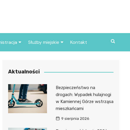
istracja
Służby miejskie
Kontakt
ortowe
Straż pożarna
S
Policja
Aktualności
d skarbowy
Straż miejska
Bezpieczeństwo na
d miasta
drogach: Wypadek hulajnogi
w Kamiennej Górze wstrząsa
mieszkańcami
9 sierpnia 2026