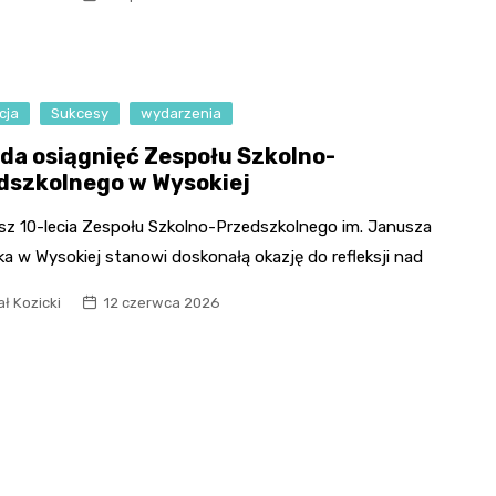
Fryzjer
Kino
cja
Sukcesy
wydarzenia
Poczta
da osiągnięć Zespołu Szkolno-
dszkolnego w Wysokiej
usz 10-lecia Zespołu Szkolno-Przedszkolnego im. Janusza
a w Wysokiej stanowi doskonałą okazję do refleksji nad
ł Kozicki
12 czerwca 2026