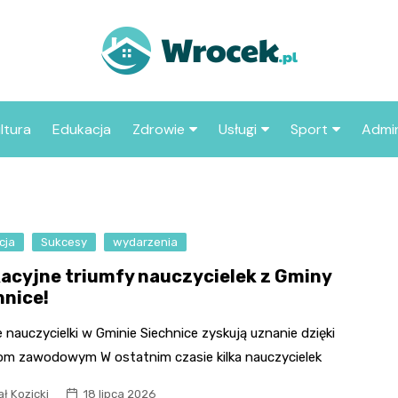
ltura
Edukacja
Zdrowie
Usługi
Sport
Admin
sze miejsca
Szpital
Wesele
Aktualności sp
ZUS
Sklep medyczny
Klub
Klub piłkarski
MOP
aczyć we
cja
Sukcesy
wydarzenia
Apteka
Taxi
Pozostałe kluby
Urzą
sportowe
acyjne triumfy nauczycielek z Gminy
Stacja paliw
Urzą
hnice!
Księgarnia
 nauczycielki w Gminie Siechnice zyskują uznanie dzięki
Restauracja
m zawodowym W ostatnim czasie kilka nauczycielek
Adwokat
ł Kozicki
18 lipca 2026