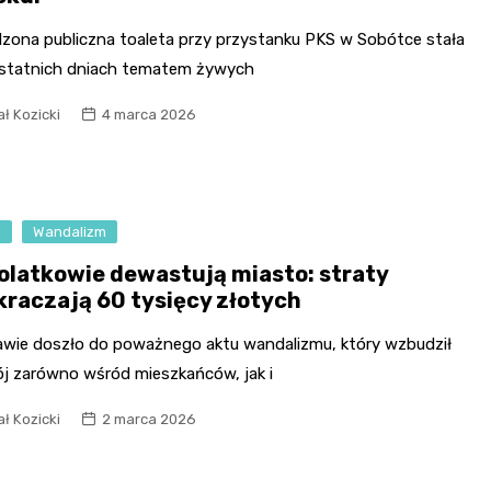
zona publiczna toaleta przy przystanku PKS w Sobótce stała
ostatnich dniach tematem żywych
ł Kozicki
4 marca 2026
a
Wandalizm
olatkowie dewastują miasto: straty
kraczają 60 tysięcy złotych
awie doszło do poważnego aktu wandalizmu, który wzbudził
ój zarówno wśród mieszkańców, jak i
ł Kozicki
2 marca 2026