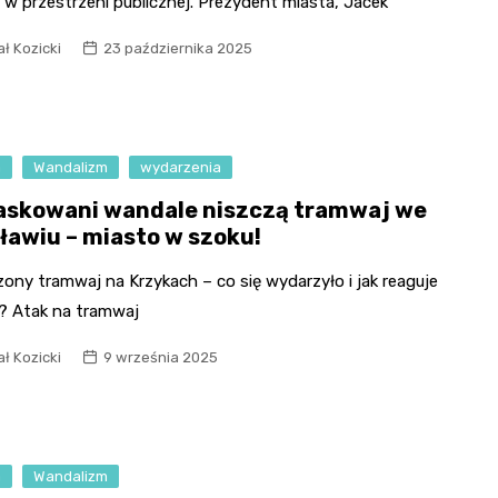
 w przestrzeni publicznej. Prezydent miasta, Jacek
ł Kozicki
23 października 2025
a
Wandalizm
wydarzenia
skowani wandale niszczą tramwaj we
ławiu – miasto w szoku!
ony tramwaj na Krzykach – co się wydarzyło i jak reaguje
? Atak na tramwaj
ł Kozicki
9 września 2025
a
Wandalizm