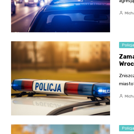
agresją
Micha
Policj
Zama
Wroc
Zniszcz
miasto
Micha
Policj