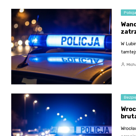
Policj
Wand
zatr
W Lubin
tamtejs
Micha
Bezpi
Wroc
brut
Wrocła