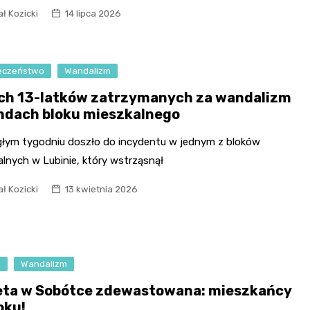
ł Kozicki
14 lipca 2026
Fryzjer
Kino
eczeństwo
Wandalizm
Poczta
ch 13-latków zatrzymanych za wandalizm
ndach bloku mieszkalnego
głym tygodniu doszło do incydentu w jednym z bloków
alnych w Lubinie, który wstrząsnął
ł Kozicki
13 kwietnia 2026
a
Wandalizm
eta w Sobótce zdewastowana: mieszkańcy
oku!