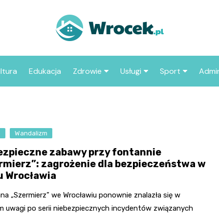
ltura
Edukacja
Zdrowie
Usługi
Sport
Admin
sze miejsca
Szpital
Wesele
Aktualności sp
ZUS
Sklep medyczny
Klub
Klub piłkarski
MOP
aczyć we
a
Wandalizm
Apteka
Taxi
Pozostałe kluby
Urzą
sportowe
ezpieczne zabawy przy fontannie
Stacja paliw
Urzą
rmierz”: zagrożenie dla bezpieczeństwa w
u Wrocławia
Księgarnia
Restauracja
na „Szermierz” we Wrocławiu ponownie znalazła się w
m uwagi po serii niebezpiecznych incydentów związanych
Adwokat