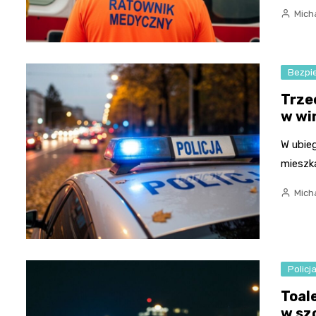
Micha
Bezpi
Trze
w wi
W ubie
mieszk
Micha
Policj
Toal
w sz