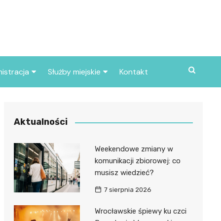
istracja
Służby miejskie
Kontakt
ortowe
Straż pożarna
S
Policja
Aktualności
d skarbowy
Straż miejska
Weekendowe zmiany w
d miasta
komunikacji zbiorowej: co
musisz wiedzieć?
7 sierpnia 2026
Wrocławskie śpiewy ku czci