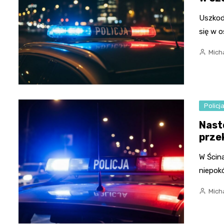
Uszkod
się w 
Micha
Policj
Nast
prze
W Ścin
niepok
Micha