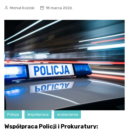
Michał Kozicki
18 marca 2026
Policja
Współpraca
wydarzenia
Współpraca Policji i Prokuratury: