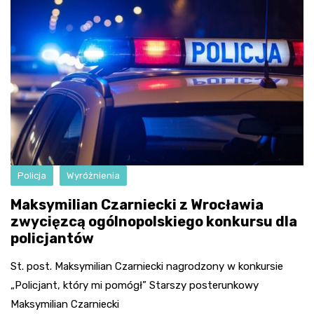
Policja
Wyróżnienia
Maksymilian Czarniecki z Wrocławia
zwycięzcą ogólnopolskiego konkursu dla
policjantów
St. post. Maksymilian Czarniecki nagrodzony w konkursie
„Policjant, który mi pomógł” Starszy posterunkowy
Maksymilian Czarniecki