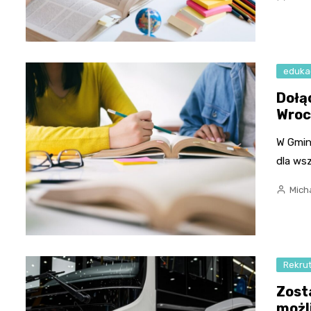
eduka
Dołą
Wroc
W Gmin
dla ws
Micha
Rekru
Zost
możl