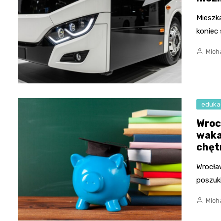
Mieszk
koniec 
Micha
eduka
Wroc
waka
chęt
Wrocław
poszuk
Micha