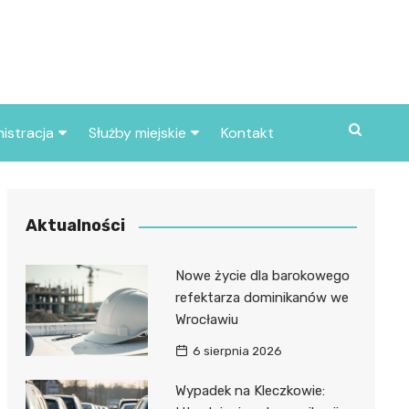
istracja
Służby miejskie
Kontakt
ortowe
Straż pożarna
S
Policja
Aktualności
d skarbowy
Straż miejska
Nowe życie dla barokowego
d miasta
refektarza dominikanów we
Wrocławiu
6 sierpnia 2026
Wypadek na Kleczkowie: