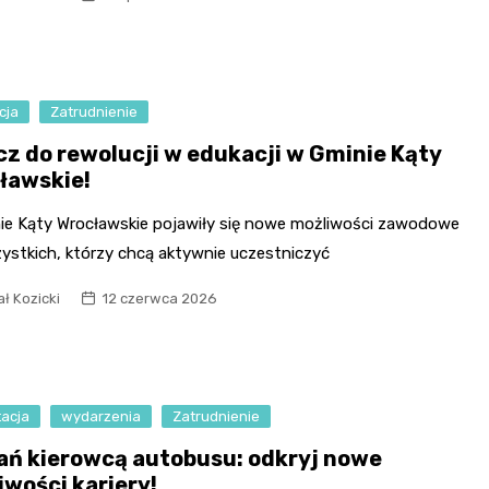
Fryzjer
Kino
cja
Zatrudnienie
Poczta
cz do rewolucji w edukacji w Gminie Kąty
ławskie!
ie Kąty Wrocławskie pojawiły się nowe możliwości zawodowe
zystkich, którzy chcą aktywnie uczestniczyć
ł Kozicki
12 czerwca 2026
tacja
wydarzenia
Zatrudnienie
ań kierowcą autobusu: odkryj nowe
iwości kariery!