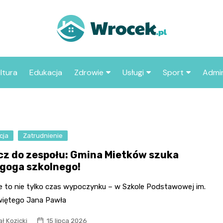
ltura
Edukacja
Zdrowie
Usługi
Sport
Admin
sze miejsca
Szpital
Wesele
Aktualności sp
ZUS
Sklep medyczny
Klub
Klub piłkarski
MOP
aczyć we
cja
Zatrudnienie
Apteka
Taxi
Pozostałe kluby
Urzą
sportowe
cz do zespołu: Gmina Mietków szuka
Stacja paliw
Urzą
goga szkolnego!
Księgarnia
e to nie tylko czas wypoczynku – w Szkole Podstawowej im.
Restauracja
więtego Jana Pawła
Adwokat
ł Kozicki
15 lipca 2026