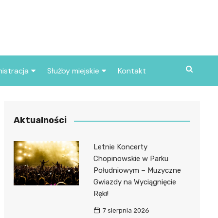
istracja
Służby miejskie
Kontakt
ortowe
Straż pożarna
S
Policja
Aktualności
d skarbowy
Straż miejska
Letnie Koncerty
d miasta
Chopinowskie w Parku
Południowym – Muzyczne
Gwiazdy na Wyciągnięcie
Ręki!
7 sierpnia 2026