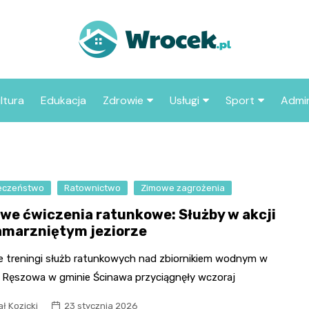
ltura
Edukacja
Zdrowie
Usługi
Sport
Admin
sze miejsca
Szpital
Wesele
Aktualności sp
ZUS
Sklep medyczny
Klub
Klub piłkarski
MOP
aczyć we
eczeństwo
Ratownictwo
Apteka
Zimowe zagrożenia
Taxi
Pozostałe kluby
Urzą
sportowe
we ćwiczenia ratunkowe: Służby w akcji
Stacja paliw
Urzą
amarzniętym jeziorze
Księgarnia
 treningi służb ratunkowych nad zbiornikiem wodnym w
Restauracja
u Ręszowa w gminie Ścinawa przyciągnęły wczoraj
Adwokat
ł Kozicki
23 stycznia 2026