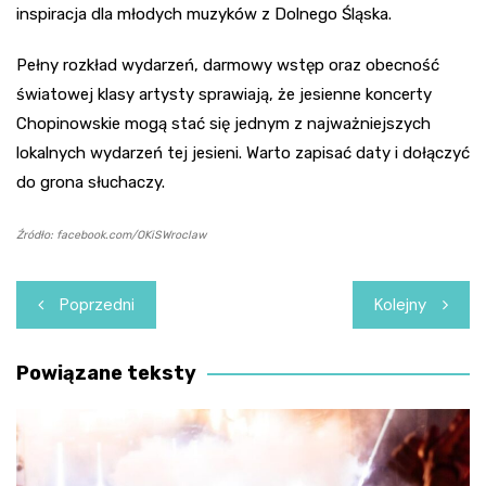
inspiracja dla młodych muzyków z Dolnego Śląska.
Pełny rozkład wydarzeń, darmowy wstęp oraz obecność
światowej klasy artysty sprawiają, że jesienne koncerty
Chopinowskie mogą stać się jednym z najważniejszych
lokalnych wydarzeń tej jesieni. Warto zapisać daty i dołączyć
do grona słuchaczy.
Źródło: facebook.com/OKiSWroclaw
Nawigacja
Poprzedni
Kolejny
wpisu
Powiązane teksty