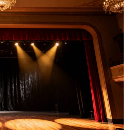
Fryzjer
Kino
Poczta