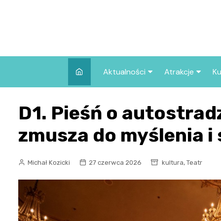
Skip
to
content
Aktualności
Atrakcje
Ku
Pozostałe
Najpopularniej
D1. Pieśń o autostradz
we Wrocławiu
Wszystkie wpisy
Co warto zob
zmusza do myślenia i
Wrocławiu?
,
Michał Kozicki
27 czerwca 2026
kultura
Teatr