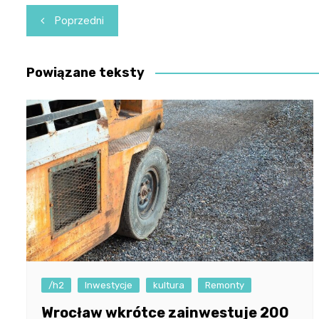
Nawigacja
Poprzedni
wpisu
Powiązane teksty
/h2
Inwestycje
kultura
Remonty
Wrocław wkrótce zainwestuje 200