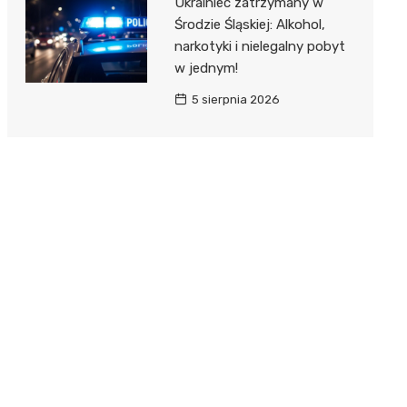
Ukrainiec zatrzymany w
Środzie Śląskiej: Alkohol,
narkotyki i nielegalny pobyt
w jednym!
5 sierpnia 2026