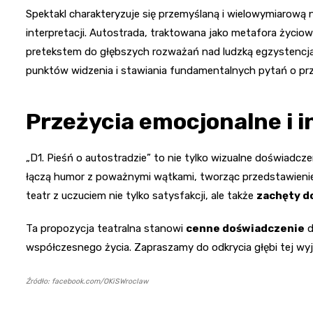
Spektakl charakteryzuje się przemyślaną i wielowymiarową n
interpretacji. Autostrada, traktowana jako metafora życiow
pretekstem do głębszych rozważań nad ludzką egzystencj
punktów widzenia i stawiania fundamentalnych pytań o prz
Przeżycia emocjonalne i i
„D1. Pieśń o autostradzie” to nie tylko wizualne doświadc
łączą humor z poważnymi wątkami, tworząc przedstawienie
teatr z uczuciem nie tylko satysfakcji, ale także
zachęty d
Ta propozycja teatralna stanowi
cenne doświadczenie
d
współczesnego życia. Zapraszamy do odkrycia głębi tej wyjątk
Źródło: facebook.com/OKiSWroclaw