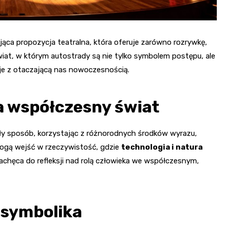
ąca propozycja teatralna, która oferuje zarówno rozrywkę,
wiat, w którym autostrady są nie tylko symbolem postępu, ale
acje z otaczającą nas nowoczesnością.
a współczesny świat
ły sposób, korzystając z różnorodnych środków wyrazu,
 mogą wejść w rzeczywistość, gdzie
technologia i natura
zachęca do refleksji nad rolą człowieka we współczesnym,
 symbolika