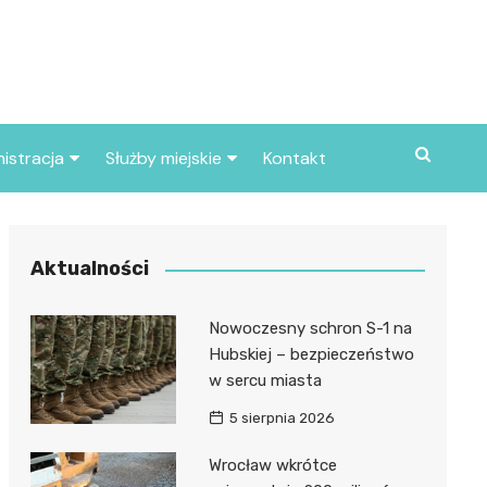
istracja
Służby miejskie
Kontakt
ortowe
Straż pożarna
S
Policja
Aktualności
d skarbowy
Straż miejska
Nowoczesny schron S-1 na
d miasta
Hubskiej – bezpieczeństwo
w sercu miasta
5 sierpnia 2026
Wrocław wkrótce