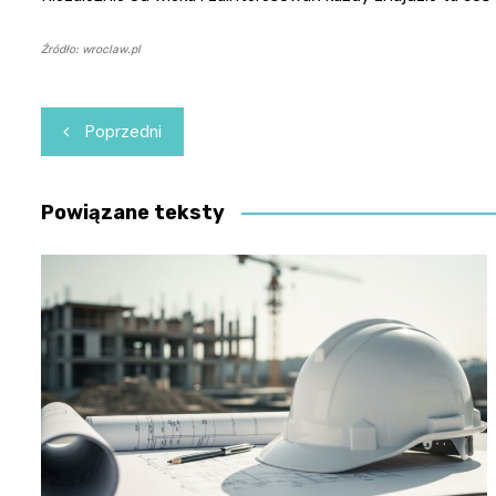
Źródło: wroclaw.pl
Nawigacja
Poprzedni
wpisu
Powiązane teksty