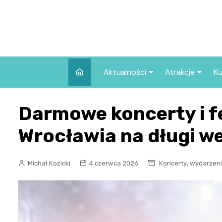
Skip
to
content
Aktualności
Atrakcje
Ku
Pozostałe
Najpopularniej
Darmowe koncerty i f
we Wrocławiu
Wszystkie wpisy
Co warto zob
Wrocławia na długi 
Wrocławiu?
,
Michał Kozicki
4 czerwca 2026
Koncerty
wydarzen