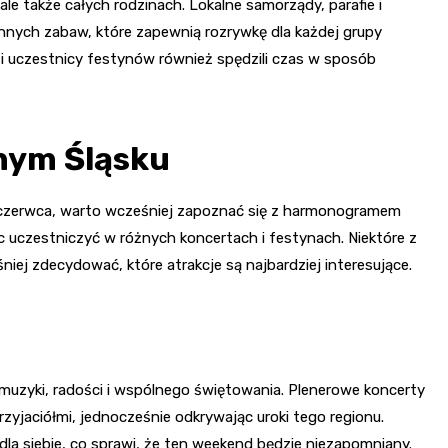
le także całych rodzinach. Lokalne samorządy, parafie i
nnych zabaw, które zapewnią rozrywkę dla każdej grupy
i uczestnicy festynów również spędzili czas w sposób
nym Śląsku
d czerwca, warto wcześniej zapoznać się z harmonogramem
 uczestniczyć w różnych koncertach i festynach. Niektóre z
iej zdecydować, które atrakcje są najbardziej interesujące.
uzyki, radości i wspólnego świętowania. Plenerowe koncerty
przyjaciółmi, jednocześnie odkrywając uroki tego regionu.
 dla siebie, co sprawi, że ten weekend będzie niezapomniany.