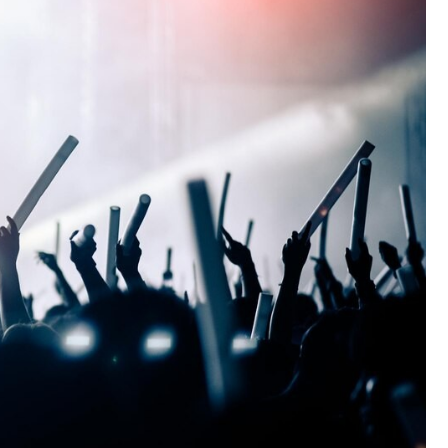
Fryzjer
Kino
Poczta