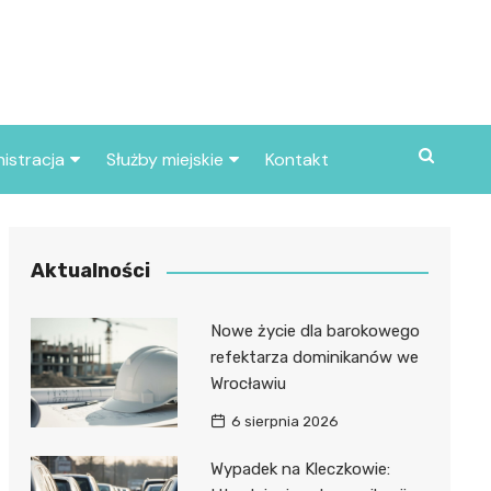
istracja
Służby miejskie
Kontakt
ortowe
Straż pożarna
S
Policja
Aktualności
d skarbowy
Straż miejska
Nowe życie dla barokowego
d miasta
refektarza dominikanów we
Wrocławiu
6 sierpnia 2026
Wypadek na Kleczkowie: