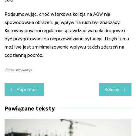
Podsumowując, choć wtorkowa kolizja na AOW nie
spowodowała obrażeń, jej wpływ na ruch był znaczący.
Kierowcy powinni regularnie sprawdzać warunki drogowe i
być przygotowani na nieprzewidziane sytuacje. Dzięki temu
możliwe jest zminimalizowanie wpływu takich zdarzeń na
codzienną podróż.
Źródło: wroclaw.pl
Nawigacja
Poprzedni
Kolejny
wpisu
Powiązane teksty