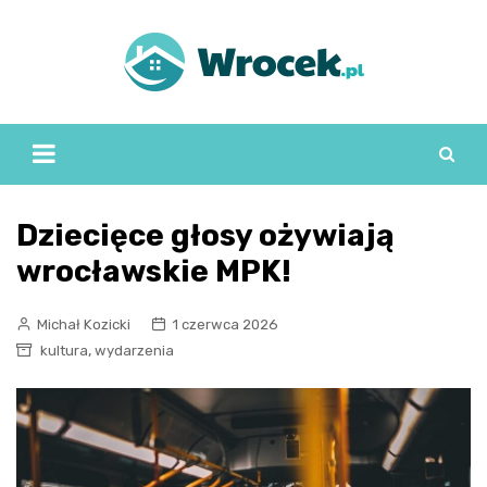
Skip
to
content
Dziecięce głosy ożywiają
wrocławskie MPK!
Michał Kozicki
1 czerwca 2026
,
kultura
wydarzenia