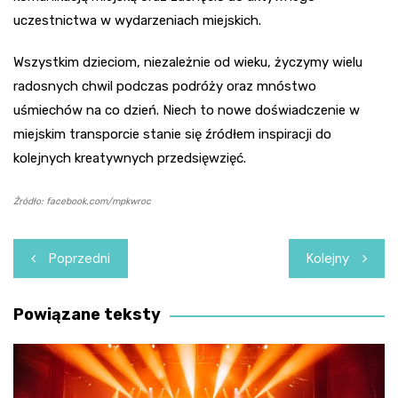
uczestnictwa w wydarzeniach miejskich.
Wszystkim dzieciom, niezależnie od wieku, życzymy wielu
radosnych chwil podczas podróży oraz mnóstwo
uśmiechów na co dzień. Niech to nowe doświadczenie w
miejskim transporcie stanie się źródłem inspiracji do
kolejnych kreatywnych przedsięwzięć.
Źródło: facebook.com/mpkwroc
Nawigacja
Poprzedni
Kolejny
wpisu
Powiązane teksty