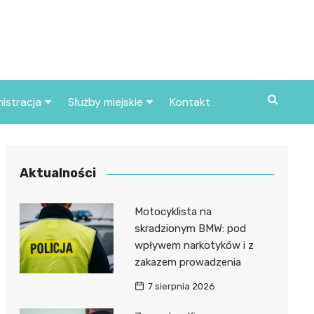
istracja
Służby miejskie
Kontakt
ortowe
Straż pożarna
S
Policja
Aktualności
d skarbowy
Straż miejska
Motocyklista na
d miasta
skradzionym BMW: pod
wpływem narkotyków i z
zakazem prowadzenia
7 sierpnia 2026