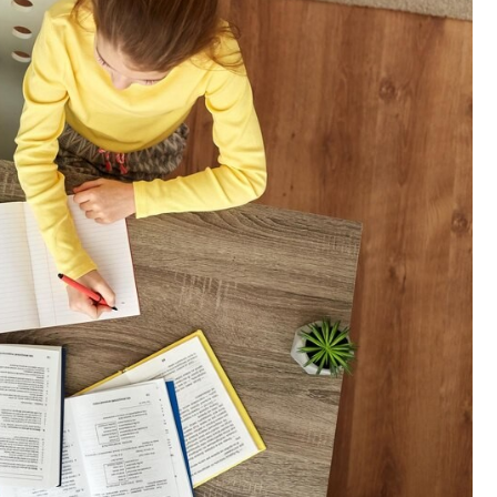
Fryzjer
Kino
Poczta