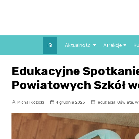
Skip
to
content
Aktualności
Atrakcje
Ku
Pozostałe
Najpopularniej
Edukacyjne Spotkani
we Wrocławiu
Wszystkie wpisy
Co warto zob
Powiatowych Szkół w
Wrocławiu?
,
,
Michał Kozicki
4 grudnia 2025
edukacja
Oświata
w