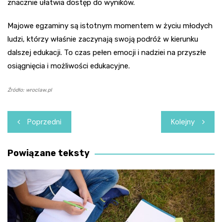
znacznie ułatwia dostęp do wyników.
Majowe egzaminy są istotnym momentem w życiu młodych
ludzi, którzy właśnie zaczynają swoją podróż w kierunku
dalszej edukacji. To czas pełen emocji i nadziei na przyszłe
osiągnięcia i możliwości edukacyjne.
Źródło: wroclaw.pl
Nawigacja
Poprzedni
Kolejny
wpisu
Powiązane teksty