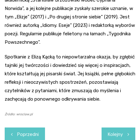
akademicką „Stanisław Brzozowski wobec Cypriana
Norwida”, a jej kolejne publikacje zyskały szerokie uznanie, w
tym „Elizje” (2017) i „Po drugiej stronie siebie” (2019). Jest
również autorką „Idiomy. Eseje” (2023) i redaktorką wyborów
poezji. Regularnie publikuje felietony na łamach „Tygodnika
Powszechnego”.
Spotkanie z Elizą Kącką to niepowtarzalna okazja, by zgłębić
tajniki jej twórczości i dowiedzieć się więcej o inspiracjach,
które kształtują jej pisarski świat. Jej książki, pełne głębokich
refleksji i nieoczywistych spostrzeżeń, pozostawiają
czytelników z pytaniami, które zmuszają do myślenia i
zachęcają do ponownego odkrywania siebie.
Źródło: wroclaw.pl
Nawigacja
Poprzedni
Kolejny