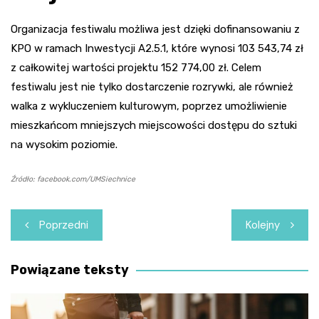
Organizacja festiwalu możliwa jest dzięki dofinansowaniu z
KPO w ramach Inwestycji A2.5.1, które wynosi 103 543,74 zł
z całkowitej wartości projektu 152 774,00 zł. Celem
festiwalu jest nie tylko dostarczenie rozrywki, ale również
walka z wykluczeniem kulturowym, poprzez umożliwienie
mieszkańcom mniejszych miejscowości dostępu do sztuki
na wysokim poziomie.
Źródło: facebook.com/UMSiechnice
Nawigacja
Poprzedni
Kolejny
wpisu
Powiązane teksty