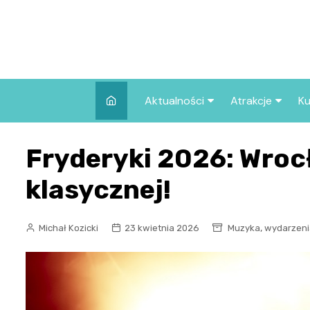
Skip
to
content
Aktualności
Atrakcje
Ku
Pozostałe
Najpopularniej
Fryderyki 2026: Wroc
we Wrocławiu
Wszystkie wpisy
Co warto zob
klasycznej!
Wrocławiu?
,
Michał Kozicki
23 kwietnia 2026
Muzyka
wydarzeni