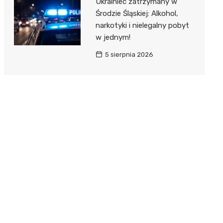
Ukrainiec zatrzymany w
Środzie Śląskiej: Alkohol,
narkotyki i nielegalny pobyt
w jednym!
5 sierpnia 2026