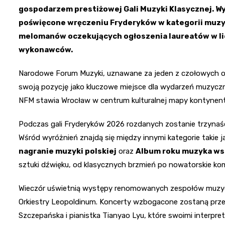
gospodarzem prestiżowej Gali Muzyki Klasycznej. Wyd
poświęcone wręczeniu Fryderyków w kategorii muzyki
melomanów oczekujących ogłoszenia laureatów w l
wykonawców.
Narodowe Forum Muzyki, uznawane za jeden z czołowych ob
swoją pozycję jako kluczowe miejsce dla wydarzeń muzycz
NFM stawia Wrocław w centrum kulturalnej mapy kontynent
Podczas gali Fryderyków 2026 rozdanych zostanie trzynaście
Wśród wyróżnień znajdą się między innymi kategorie takie j
nagranie muzyki polskiej
oraz
Album roku muzyka ws
sztuki dźwięku, od klasycznych brzmień po nowatorskie ko
Wieczór uświetnią występy renomowanych zespołów muzyc
Orkiestry Leopoldinum. Koncerty wzbogacone zostaną przez
Szczepańska i pianistka Tianyao Lyu, które swoimi interpr