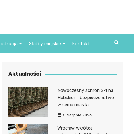
istracja
Służby miejskie
Kontakt
ortowe
Straż pożarna
S
Policja
Aktualności
d skarbowy
Straż miejska
Nowoczesny schron S-1 na
d miasta
Hubskiej – bezpieczeństwo
w sercu miasta
5 sierpnia 2026
Wrocław wkrótce