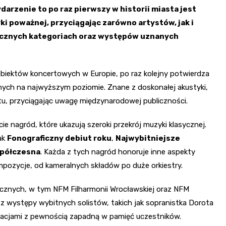
arzenie to po raz pierwszy w historii miasta jest
 poważnej, przyciągając zarówno artystów, jak i
icznych kategoriach oraz występów uznanych
iektów koncertowych w Europie, po raz kolejny potwierdza
nych na najwyższym poziomie. Znane z doskonałej akustyki,
u, przyciągając uwagę międzynarodowej publiczności.
 nagród, które ukazują szeroki przekrój muzyki klasycznej.
ak
Fonograficzny debiut roku
,
Najwybitniejsze
półczesna
. Każda z tych nagród honoruje inne aspekty
mpozycje, od kameralnych składów po duże orkiestry.
znych, w tym NFM Filharmonii Wrocławskiej oraz NFM
 występy wybitnych solistów, takich jak sopranistka Dorota
etacjami z pewnością zapadną w pamięć uczestników.