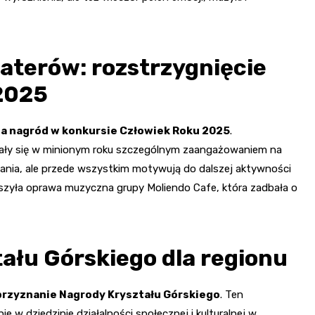
haterów: rozstrzygnięcie
2025
a nagród w konkursie Człowiek Roku 2025
.
niały się w minionym roku szczególnym zaangażowaniem na
nania, ale przede wszystkim motywują do dalszej aktywności
yszyła oprawa muzyczna grupy Moliendo Cafe, która zadbała o
ału Górskiego dla regionu
przyznanie Nagrody Kryształu Górskiego
. Ten
e w dziedzinie działalności społecznej i kulturalnej w