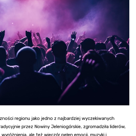
Fryzjer
Kino
Poczta
zności regionu jako jedno z najbardziej wyczekiwanych
adycyjnie przez Nowiny Jeleniogórskie, zgromadziła liderów,
wyróżnienia, ale też wieczór pełen emocji, muzyki i