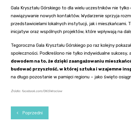
Gala Kryształu Górskiego to dla wielu uczestników nie tylk
nawiązywanie nowych kontaktów. Wydarzenie sprzyja rozm
przedstawicielami lokalnych instytucji, jak i mieszkańcam
inicjatyw oraz wspólnych projektów, które wpływają na dal
Tegoroczna Gala Kryształu Górskiego po raz kolejny pokazała
społeczności. Podkreślono nie tylko indywidualne sukcesy, 
dowodem na to, że dzięki zaangażowaniu mieszkańc
budować przyszłość, w której sztuka i wzajemne ins
na długo pozostanie w pamięci regionu – jako święto osiągnię
Źródło: facebook.com/OKiSWroclaw
Nawigacja
Poprzedni
wpisu