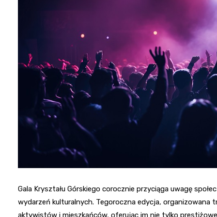
Gala Kryształu Górskiego corocznie przyciąga uwagę społec
wydarzeń kulturalnych. Tegoroczna edycja, organizowana tr
aktywistów i mieszkańców, oferując im nie tylko prestiżowe 