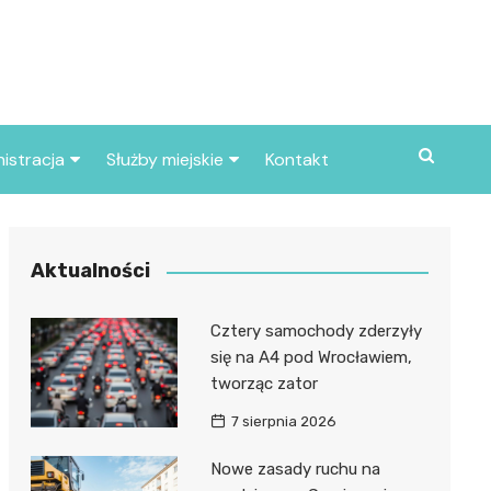
istracja
Służby miejskie
Kontakt
ortowe
Straż pożarna
S
Policja
Aktualności
d skarbowy
Straż miejska
Cztery samochody zderzyły
d miasta
się na A4 pod Wrocławiem,
tworząc zator
7 sierpnia 2026
Nowe zasady ruchu na