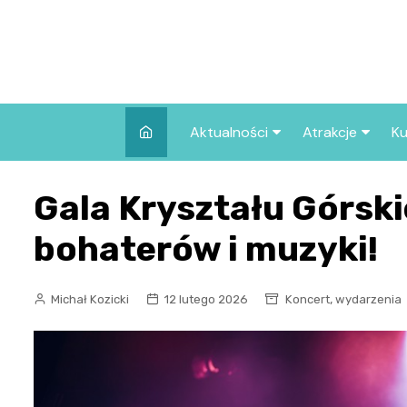
Skip
to
content
Aktualności
Atrakcje
Ku
Pozostałe
Najpopularniej
Gala Kryształu Górski
we Wrocławiu
Wszystkie wpisy
Co warto zob
bohaterów i muzyki!
Wrocławiu?
,
Michał Kozicki
12 lutego 2026
Koncert
wydarzenia