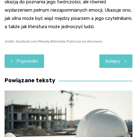
okazją do poznania jego twórczości, ale również
wydarzeniem pełnym niezapomnianych emocji. Ukazuje ono,
jak silna może być więź między pisarzem a jego czytelnikami,
a także jak literatura może jednoczyć ludzi.
źródło: facebook.com/Miejska.Biblioteka.Publiczna.we.Wroclawiu
Nawigacja
Poprzedni
Kolejny
wpisu
Powiązane teksty