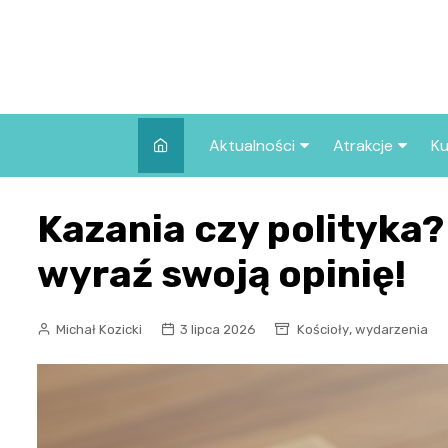
Skip
to
content
Aktualności
Atrakcje
Ku
Pozostałe
Najpopularniej
Kazania czy polityka? 
we Wrocławiu
Wszystkie wpisy
Co warto zob
wyraź swoją opinię!
Wrocławiu?
,
Michał Kozicki
3 lipca 2026
Kościoły
wydarzenia