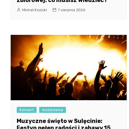
zbiorowej: co musisz wiedzieć?
Michał Kozicki
7 sierpnia 2026
Koncert
wydarzenia
Muzyczne święto w Sulęcinie:
Festyn pełen radości i zabawy 15