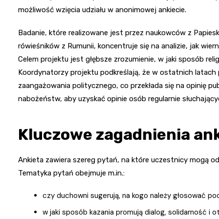
możliwość wzięcia udziału w anonimowej ankiecie.
Badanie, które realizowane jest przez naukowców z Papies
rówieśników z Rumunii, koncentruje się na analizie, jak w
Celem projektu jest głębsze zrozumienie, w jaki sposób rel
Koordynatorzy projektu podkreślają, że w ostatnich latach
zaangażowania politycznego, co przekłada się na opinię pub
nabożeństw, aby uzyskać opinie osób regularnie słuchający
Kluczowe zagadnienia an
Ankieta zawiera szereg pytań, na które uczestnicy mogą odp
Tematyka pytań obejmuje m.in.:
czy duchowni sugerują, na kogo należy głosować p
w jaki sposób kazania promują dialog, solidarność i 