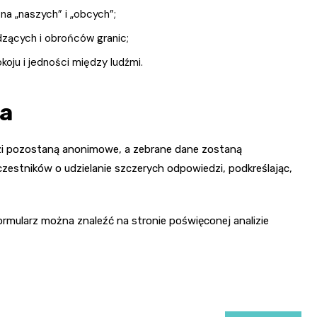
a „naszych” i „obcych”;
zących i obrońców granic;
ju i jedności między ludźmi.
ia
zi pozostaną anonimowe, a zebrane dane zostaną
zestników o udzielanie szczerych odpowiedzi, podkreślając,
Formularz można znaleźć na stronie poświęconej analizie