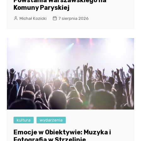
Powstania Warszawskiego na
Komuny Paryskiej
Michał Kozicki
7 sierpnia 2026
kultura
wydarzenia
Emocje w Obiektywie: Muzyka i
Fotografia w Strzelinie