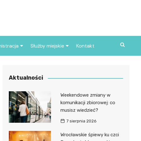
istracja
Służby miejskie
Kontakt
ortowe
Straż pożarna
S
Policja
Aktualności
d skarbowy
Straż miejska
Weekendowe zmiany w
d miasta
komunikacji zbiorowej: co
musisz wiedzieć?
7 sierpnia 2026
Wrocławskie śpiewy ku czci