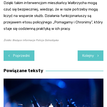
Dzięki takim interwencjom mieszkańcy Wałbrzycha mogą
czuć się bezpieczniej, wiedząc, że w razie potrzeby mogą
liczyć na wsparcie służb. Działania funkcjonariuszy są
przejawem etosu policyjnego „Pomagamy i Chronimy”, który
staje się codzienną praktyką w ich pracy.
Źródło: Bieżące informacje Policja Dolnośląska
Nawigacja
Poprzedni
Kolejny
wpisu
Powiązane teksty