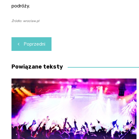
podróży.
Źródło: wroclaw.pl
Nawigacja
Poprzedni
wpisu
Powiązane teksty