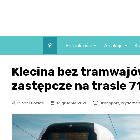
Skip
to
content
Aktualności
Atrakcje
Ku
Pozostałe
Najpopularniej
Klecina bez tramwajó
we Wrocławiu
Wszystkie wpisy
Co warto zob
zastępcze na trasie 7
Wrocławiu?
,
Michał Kozicki
13 grudnia 2025
Transport
wydarzen