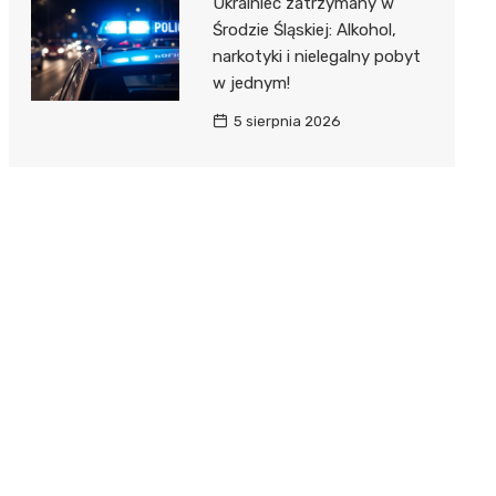
Ukrainiec zatrzymany w
Środzie Śląskiej: Alkohol,
narkotyki i nielegalny pobyt
w jednym!
5 sierpnia 2026