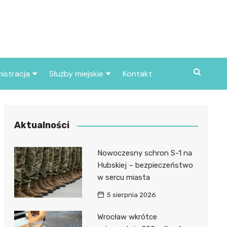
istracja
Służby miejskie
Kontakt
ortowe
Straż pożarna
S
Policja
Aktualności
d skarbowy
Straż miejska
Nowoczesny schron S-1 na
d miasta
Hubskiej – bezpieczeństwo
w sercu miasta
5 sierpnia 2026
Wrocław wkrótce