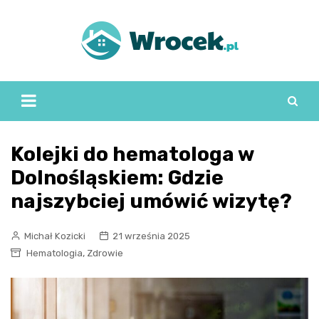
Skip
to
content
Kolejki do hematologa w
Dolnośląskiem: Gdzie
najszybciej umówić wizytę?
Michał Kozicki
21 września 2025
,
Hematologia
Zdrowie