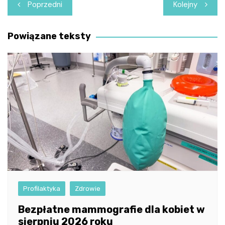
Nawigacja
Poprzedni
Kolejny
wpisu
Powiązane teksty
Profilaktyka
Zdrowie
Bezpłatne mammografie dla kobiet w
sierpniu 2026 roku