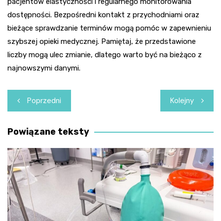
pacjentów elastyczności i regularnego monitorowania
dostępności. Bezpośredni kontakt z przychodniami oraz
bieżące sprawdzanie terminów mogą pomóc w zapewnieniu
szybszej opieki medycznej. Pamiętaj, że przedstawione
liczby mogą ulec zmianie, dlatego warto być na bieżąco z
najnowszymi danymi.
Nawigacja
Poprzedni
Kolejny
wpisu
Powiązane teksty