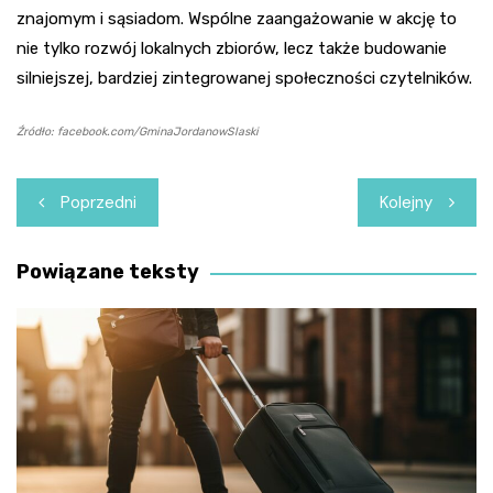
znajomym i sąsiadom. Wspólne zaangażowanie w akcję to
nie tylko rozwój lokalnych zbiorów, lecz także budowanie
silniejszej, bardziej zintegrowanej społeczności czytelników.
Źródło: facebook.com/GminaJordanowSlaski
Nawigacja
Poprzedni
Kolejny
wpisu
Powiązane teksty