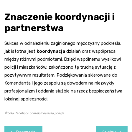
Znaczenie koordynacji i
partnerstwa
Sukces w odnalezieniu zaginionego mężczyzny podkreśla,
jak istotna jest
koordynacja
działań oraz współpraca
między różnymi podmiotami. Dzięki wspólnemu wysiłkowi
policji i mieszkańców, zakończono tę trudną sytuację z
pozytywnym rezultatem. Podziękowania skierowane do
Komendanta i jego zespołu są dowodem na niezwykły
profesjonalizm i oddanie służbie na rzecz bezpieczeństwa
lokalnej społeczności.
Źródło: facebook.com/dolnoslaska.policja
Nawigacja