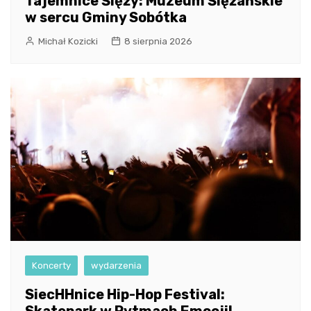
Tajemnice Ślęży: Muzeum Ślężańskie
w sercu Gminy Sobótka
Michał Kozicki
8 sierpnia 2026
Koncerty
wydarzenia
SiecHHnice Hip-Hop Festival: