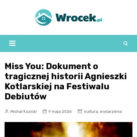
Skip
to
content
Miss You: Dokument o
tragicznej historii Agnieszki
Kotlarskiej na Festiwalu
Debiutów
,
Michał Kozicki
9 maja 2026
kultura
wydarzenia