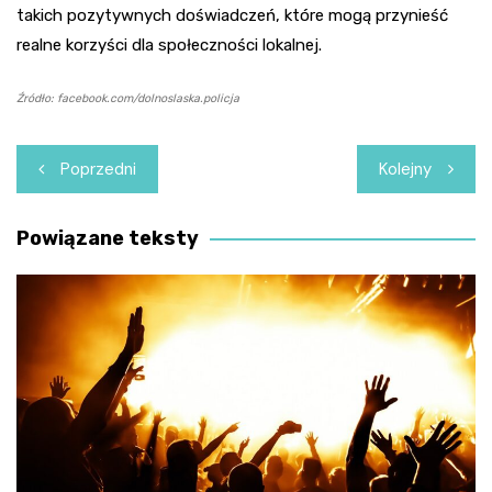
takich pozytywnych doświadczeń, które mogą przynieść
realne korzyści dla społeczności lokalnej.
Źródło: facebook.com/dolnoslaska.policja
Nawigacja
Poprzedni
Kolejny
wpisu
Powiązane teksty