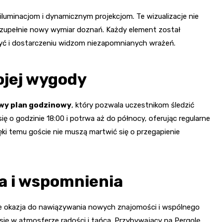
iluminacjom i dynamicznym projekcjom. Te wizualizacje nie
w zupełnie nowy wymiar doznań. Każdy element został
ć i dostarczeniu widzom niezapomnianych wrażeń.
ojej wygody
wy plan godzinowy
, który pozwala uczestnikom śledzić
ę o godzinie 18:00 i potrwa aż do północy, oferując regularne
ki temu goście nie muszą martwić się o przegapienie
a i wspomnienia
kże okazja do nawiązywania nowych znajomości i wspólnego
się w atmosferze radości i tańca. Przybywający na Pergolę