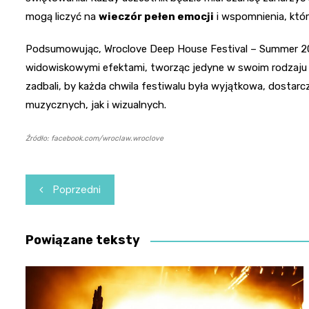
mogą liczyć na
wieczór pełen emocji
i wspomnienia, któ
Podsumowując, Wroclove Deep House Festival – Summer 20
widowiskowymi efektami, tworząc jedyne w swoim rodzaju p
zadbali, by każda chwila festiwalu była wyjątkowa, dosta
muzycznych, jak i wizualnych.
Źródło: facebook.com/wroclaw.wroclove
Nawigacja
Poprzedni
wpisu
Powiązane teksty