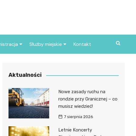
istracja
Służby miejskie
Kontakt
ortowe
Straż pożarna
S
Policja
Aktualności
d skarbowy
Straż miejska
Nowe zasady ruchu na
d miasta
rondzie przy Granicznej – co
musisz wiedzieć!
7 sierpnia 2026
Letnie Koncerty