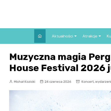
Skip
to
content
Aktualności
Atrakcje
Ku
Pozostałe
Najpopularniej
Muzyczna magia Pergo
we Wrocławiu
Wszystkie wpisy
Co warto zob
House Festival 2026 j
Wrocławiu?
,
Michał Kozicki
24 czerwca 2026
Koncert
wydarzen