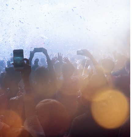
Fryzjer
Kino
Poczta