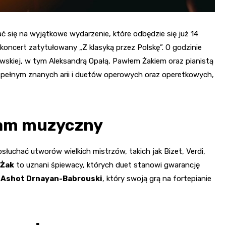
ć się na wyjątkowe wydarzenie, które odbędzie się już 14
oncert zatytułowany „Z klasyką przez Polskę”. O godzinie
awskiej, w tym Aleksandrą Opałą, Pawłem Żakiem oraz pianistą
pełnym znanych arii i duetów operowych oraz operetkowych,
ram muzyczny
łuchać utworów wielkich mistrzów, takich jak Bizet, Verdi,
 Żak
to uznani śpiewacy, których duet stanowi gwarancję
i
Ashot Drnayan-Babrouski
, który swoją grą na fortepianie