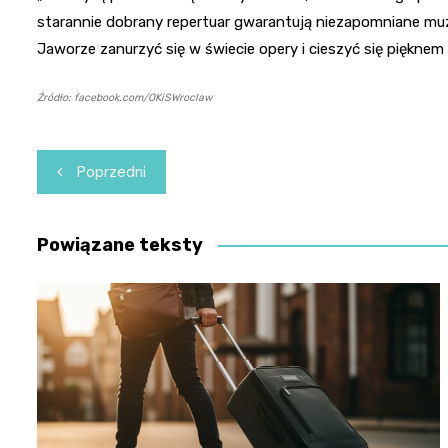
starannie dobrany repertuar gwarantują niezapomniane muz
Jaworze zanurzyć się w świecie opery i cieszyć się piękne
Źródło: facebook.com/OKiSWroclaw
Nawigacja
Poprzedni
wpisu
Powiązane teksty