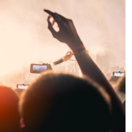
Fryzjer
Kino
Poczta