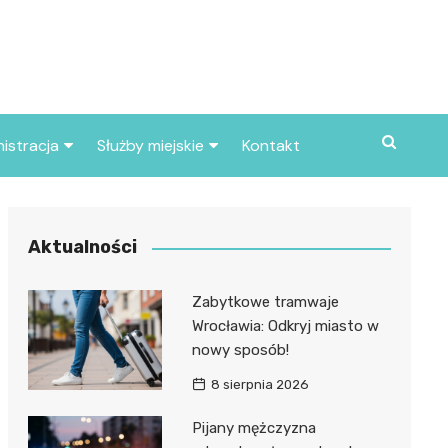
istracja
Służby miejskie
Kontakt
ortowe
Straż pożarna
S
Policja
Aktualności
d skarbowy
Straż miejska
Zabytkowe tramwaje
d miasta
Wrocławia: Odkryj miasto w
nowy sposób!
8 sierpnia 2026
Pijany mężczyzna