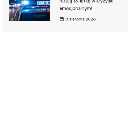
ratują 13-latkę w kryzysie
emocjonalnym!
8 sierpnia 2026