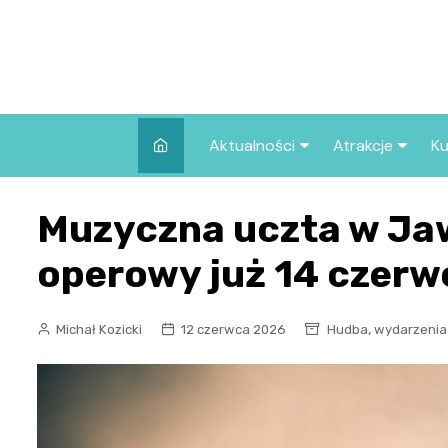
Skip
to
content
Aktualności
Atrakcje
Ku
Pozostałe
Najpopularniej
Muzyczna uczta w Ja
we Wrocławiu
Wszystkie wpisy
Co warto zob
operowy już 14 czerw
Wrocławiu?
,
Michał Kozicki
12 czerwca 2026
Hudba
wydarzenia