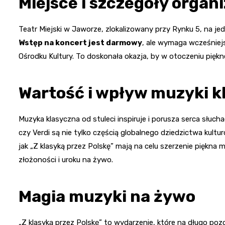
Miejsce i szczegóły organ
Teatr Miejski w Jaworze, zlokalizowany przy Rynku 5, na j
Wstęp na koncert jest darmowy
, ale wymaga wcześnie
Ośrodku Kultury. To doskonała okazja, by w otoczeniu piękne
Wartość i wpływ muzyki k
Muzyka klasyczna od stuleci inspiruje i porusza serca słuch
czy Verdi są nie tylko częścią globalnego dziedzictwa kultur
jak „Z klasyką przez Polskę” mają na celu szerzenie piękna 
złożoności i uroku na żywo.
Magia muzyki na żywo
„Z klasyką przez Polskę” to wydarzenie, które na długo poz