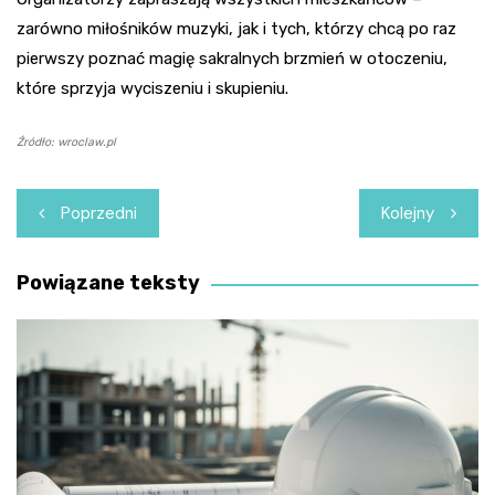
zarówno miłośników muzyki, jak i tych, którzy chcą po raz
pierwszy poznać magię sakralnych brzmień w otoczeniu,
które sprzyja wyciszeniu i skupieniu.
Źródło: wroclaw.pl
Nawigacja
Poprzedni
Kolejny
wpisu
Powiązane teksty