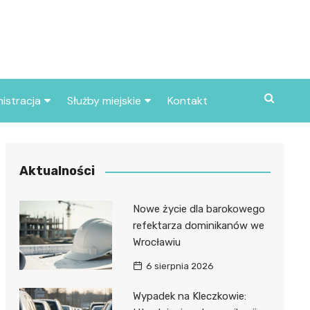
istracja
Służby miejskie
Kontakt
ortowe
Straż pożarna
S
Policja
Aktualności
d skarbowy
Straż miejska
Nowe życie dla barokowego
d miasta
refektarza dominikanów we
Wrocławiu
6 sierpnia 2026
Wypadek na Kleczkowie: