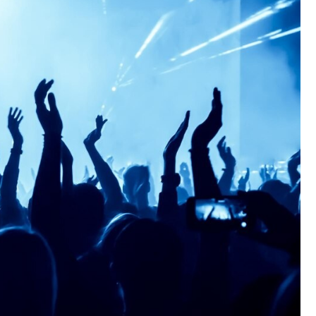
Fryzjer
Kino
Poczta