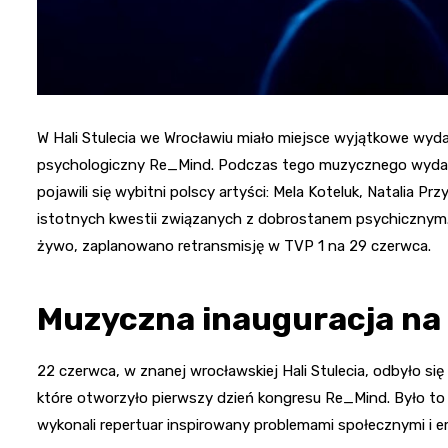
W Hali Stulecia we Wrocławiu miało miejsce wyjątkowe wyd
psychologiczny Re_Mind. Podczas tego muzycznego wydarzen
pojawili się wybitni polscy artyści: Mela Koteluk, Natalia P
istotnych kwestii związanych z dobrostanem psychicznym. 
żywo, zaplanowano retransmisję w TVP 1 na 29 czerwca.
Muzyczna inauguracja na
22 czerwca, w znanej wrocławskiej Hali Stulecia, odbyło s
które otworzyło pierwszy dzień kongresu Re_Mind. Było to n
wykonali repertuar inspirowany problemami społecznymi i 