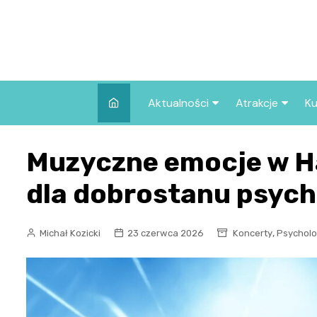
Skip
to
content
Aktualności
Atrakcje
Ku
Pozostałe
Najpopularniej
Muzyczne emocje w Hal
we Wrocławiu
Wszystkie wpisy
Co warto zob
dla dobrostanu psyc
Wrocławiu?
,
Michał Kozicki
23 czerwca 2026
Koncerty
Psycholo