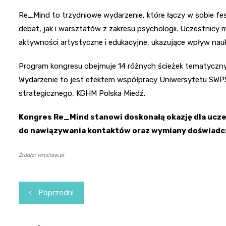
Re_Mind to trzydniowe wydarzenie, które łączy w sobie f
debat, jak i warsztatów z zakresu psychologii. Uczestnicy
aktywności artystyczne i edukacyjne, ukazujące wpływ nauk
Program kongresu obejmuje 14 różnych ścieżek tematycznyc
Wydarzenie to jest efektem współpracy Uniwersytetu SWPS, 
strategicznego, KGHM Polska Miedź.
Kongres Re_Mind stanowi doskonałą okazję dla uczes
do nawiązywania kontaktów oraz wymiany doświadcze
Źródło: wroclaw.pl
Nawigacja
Poprzedni
wpisu