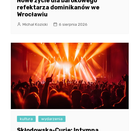
Nowe życie dla barokowego
refektarza dominikanów we
Wrocławiu
Michał Kozicki
6 sierpnia 2026
kultura
wydarzenia
Skłodowska-Curie: Intymna