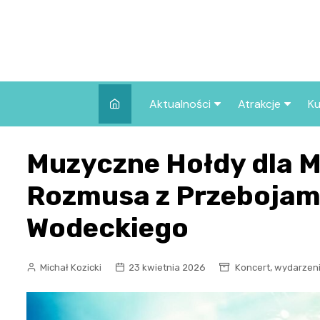
Skip
to
content
Aktualności
Atrakcje
Ku
Pozostałe
Najpopularniej
Muzyczne Hołdy dla 
we Wrocławiu
Wszystkie wpisy
Co warto zob
Rozmusa z Przebojam
Wrocławiu?
Wodeckiego
,
Michał Kozicki
23 kwietnia 2026
Koncert
wydarzen