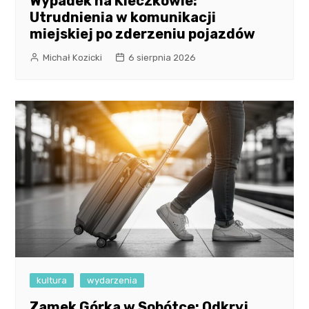
Wypadek na Kleczkowie:
Utrudnienia w komunikacji
miejskiej po zderzeniu pojazdów
Michał Kozicki
6 sierpnia 2026
kultura
wydarzenia
Zamek Górka w Sobótce: Odkryj