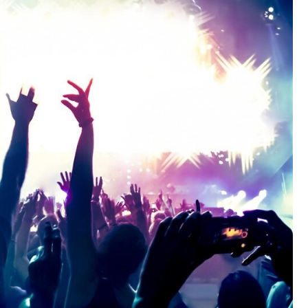
Fryzjer
Kino
Poczta