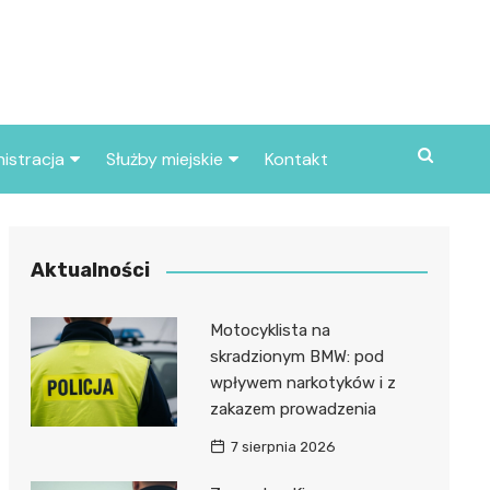
istracja
Służby miejskie
Kontakt
ortowe
Straż pożarna
S
Policja
Aktualności
d skarbowy
Straż miejska
Motocyklista na
d miasta
skradzionym BMW: pod
wpływem narkotyków i z
zakazem prowadzenia
7 sierpnia 2026