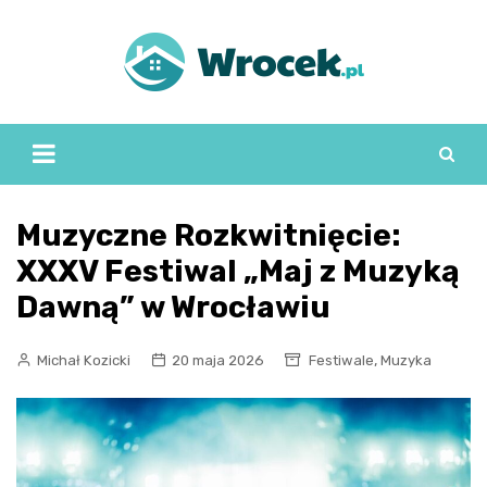
Skip
to
content
Muzyczne Rozkwitnięcie:
XXXV Festiwal „Maj z Muzyką
Dawną” w Wrocławiu
,
Michał Kozicki
20 maja 2026
Festiwale
Muzyka