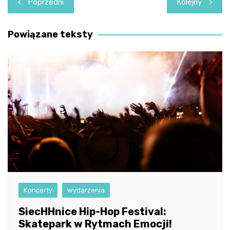
Poprzedni
Kolejny
wpisu
Powiązane teksty
Koncerty
wydarzenia
SiecHHnice Hip-Hop Festival:
Skatepark w Rytmach Emocji!