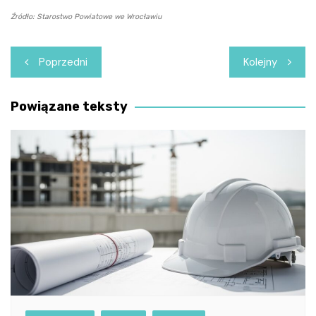
Źródło: Starostwo Powiatowe we Wrocławiu
Nawigacja
Poprzedni
Kolejny
wpisu
Powiązane teksty