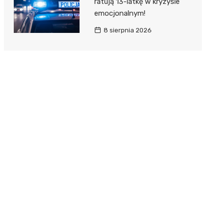
ratują 13-latkę w kryzysie
emocjonalnym!
8 sierpnia 2026