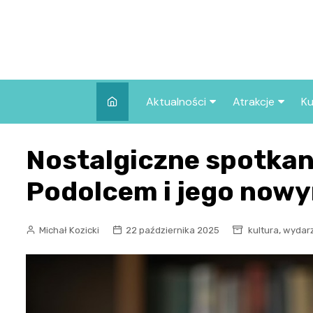
Skip
to
content
Aktualności
Atrakcje
Ku
Pozostałe
Najpopularniej
Nostalgiczne spotkan
we Wrocławiu
Wszystkie wpisy
Co warto zob
Podolcem i jego now
Wrocławiu?
,
Michał Kozicki
22 października 2025
kultura
wydar