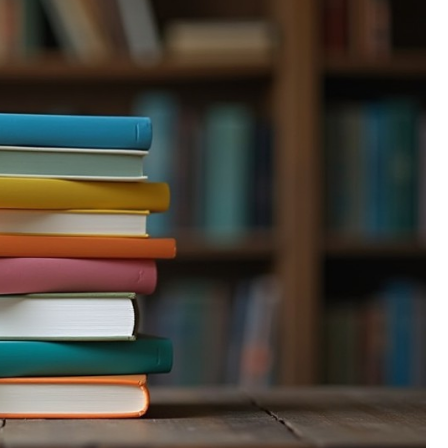
Fryzjer
Kino
Poczta