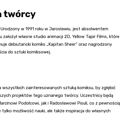
a twórcy
 Urodzony w 1991 roku w Jarosławiu, jest absolwentem
u założył własne studio animacji 2D, Yellow Tapir Films, które
uje debiutancki komiks „Kapitan Sheer” oraz nagrodzony
cia do sztuki komiksowej.
a wszystkich zainteresowanych sztuką komiksu, by zgłębić
owszych projektów tego uznanego twórcy. Uczestnicy będą
arcinowi Podolcowi, jak i Radosławowi Pisuli, co z pewnością
e tylko możliwość nauki, ale także inspiracja do własnych