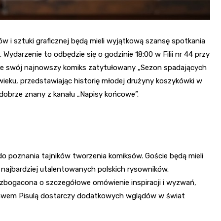
w i sztuki graficznej będą mieli wyjątkową szansę spotkania
ydarzenie to odbędzie się o godzinie 18:00 w Filii nr 44 przy
uje swój najnowszy komiks zatytułowany „Sezon spadających
wieku, przedstawiając historię młodej drużyny koszykówki w
 dobrze znany z kanału „Napisy końcowe”.
o poznania tajników tworzenia komiksów. Goście będą mieli
najbardziej utalentowanych polskich rysowników.
zbogacona o szczegółowe omówienie inspiracji i wyzwań,
awem Pisulą dostarczy dodatkowych wglądów w świat