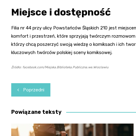
Miejsce i dostępność
Filia nr 44 przy ulicy Powstańców Śląskich 210 jest miejsc
komfort i przestrzeń, które sprzyjają twórczym rozmowom 
którzy chcą poszerzyć swoją wiedzę o komiksach i ich tworz
kluczowych twórców polskiej sceny komiksowej.
Źródło: facebook.com/Miejska.Biblioteka.Publiczna.we.Wroclawiu
Nawigacja
Poprzedni
wpisu
Powiązane teksty