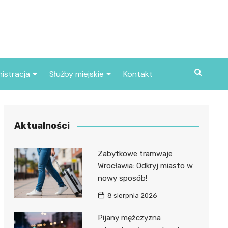
istracja
Służby miejskie
Kontakt
ortowe
Straż pożarna
S
Policja
Aktualności
d skarbowy
Straż miejska
Zabytkowe tramwaje
d miasta
Wrocławia: Odkryj miasto w
nowy sposób!
8 sierpnia 2026
Pijany mężczyzna