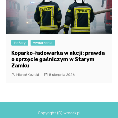
Pożary
wydarzenia
Koparko-ładowarka w akcji: prawda
o sprzęcie gaśniczym w Starym
Zamku
Michał Kozicki
8 sierpnia 2026
Copyright (C) wrocek.pl