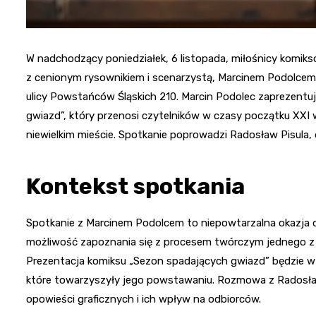
W nadchodzący poniedziałek, 6 listopada, miłośnicy komiksó
z cenionym rysownikiem i scenarzystą, Marcinem Podolcem. W
ulicy Powstańców Śląskich 210. Marcin Podolec zaprezent
gwiazd”, który przenosi czytelników w czasy początku XXI 
niewielkim mieście. Spotkanie poprowadzi Radosław Pisula,
Kontekst spotkania
Spotkanie z Marcinem Podolcem to niepowtarzalna okazja d
możliwość zapoznania się z procesem twórczym jednego z 
Prezentacja komiksu „Sezon spadających gwiazd” będzie w
które towarzyszyły jego powstawaniu. Rozmowa z Radosł
opowieści graficznych i ich wpływ na odbiorców.