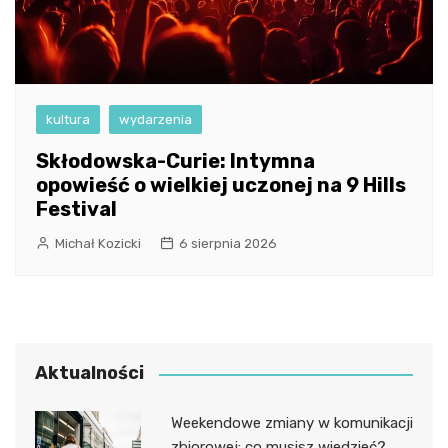
kultura
wydarzenia
Skłodowska-Curie: Intymna
opowieść o wielkiej uczonej na 9 Hills
Festival
Michał Kozicki
6 sierpnia 2026
Aktualności
Weekendowe zmiany w komunikacji
zbiorowej: co musisz wiedzieć?