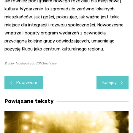
ale również początkiem nowego rozdziału dla miejscowej
kultury. Wydarzenie to zgromadziło zarówno lokalnych
mieszkańców, jak i gości, pokazując, jak ważne jest takie
miejsce dla integracji i rozwoju społeczności. Nowoczesne
wnętrza i bogaty program wydarzeń z pewnością
przyciągną kolejne grupy odwiedzających, umacniając
pozycję Klubu jako centrum kulturalnego regionu.
Źródło: facebook.com/UMSiechnice
Nawigacja
Poprzedni
Kolejny
wpisu
Powiązane teksty