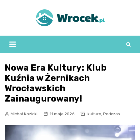
Skip
to
content
Nowa Era Kultury: Klub
Kuźnia w Żernikach
Wrocławskich
Zainaugurowany!
,
Michał Kozicki
11 maja 2026
kultura
Podczas