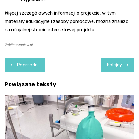
Więcej szczegółowych informacji o projekcie, w tym
materiały edukacyjne i zasoby pomocowe, można znaleźć
na oficjalnej stronie internetowej projektu.
Źródło: wroclaw.pl
Nawigacja
Poprzedni
Kolejny
wpisu
Powiązane teksty